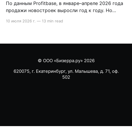
По данным Profitbase, в январе–апреле 2026 года
продажи новостроек выросли год к году. Но
внутри воронки видно другое: лидов стало
10 июля 2026 г.
—
13 min read
меньше, сделка стала длиннее, а главный риск
сместился на этап после брони. В статье
разобрали, что это значит для продаж
девелопера. Содержание * Методология кратко:
что показывает исследование Profitbase *
Продажи
© ООО «Бизерра.ру» 2026
620075, г. Екатеринбург, ул. Малышева, д. 71, оф.
502